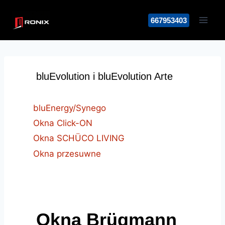
Przejdź
do
667953403
treści
bluEvolution i bluEvolution Arte
bluEnergy/Synego
Okna Click-ON
Okna SCHÜCO LIVING
Okna przesuwne
Okna Brügmann