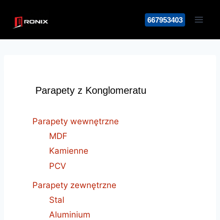
Przejdź
do
667953403
treści
Parapety z Konglomeratu
Parapety wewnętrzne
MDF
Kamienne
PCV
Parapety zewnętrzne
Stal
Aluminium