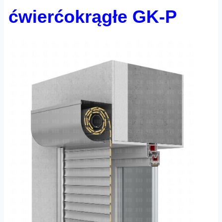
ćwierćokrągłe GK-P