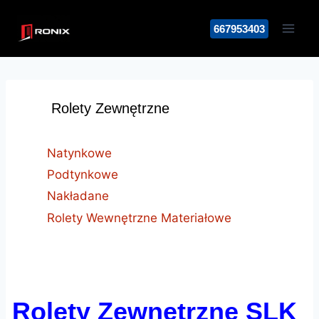
Przejdź
do
667953403
treści
Rolety Zewnętrzne
Natynkowe
Podtynkowe
Nakładane
Rolety Wewnętrzne Materiałowe
Rolety Zewnętrzne SLK