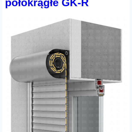
półokrągłe GK-R