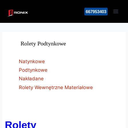
Przejdź
do
667953403
treści
Rolety Podtynkowe
Natynkowe
Podtynkowe
Nakładane
Rolety Wewnętrzne Materiałowe
Rolety