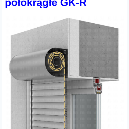
półokrągłe GK-R