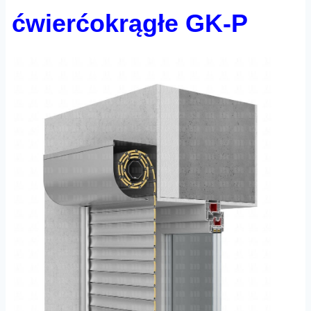
ćwierćokrągłe GK-P