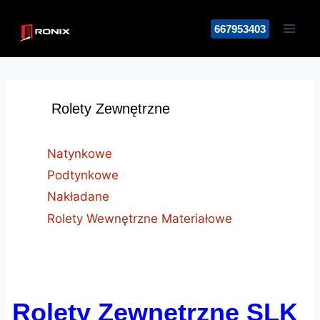
Przejdź
do
667953403
treści
Rolety Zewnętrzne
Natynkowe
Podtynkowe
Nakładane
Rolety Wewnętrzne Materiałowe
Rolety Zewnętrzne SLK