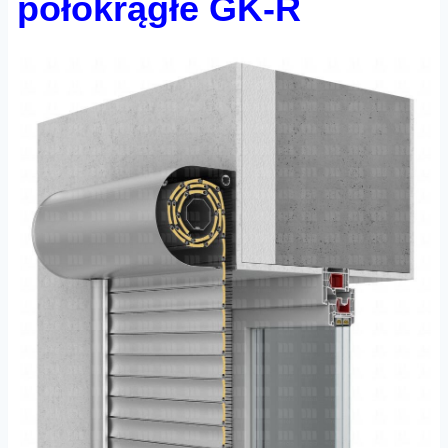
półokrągłe GK-R