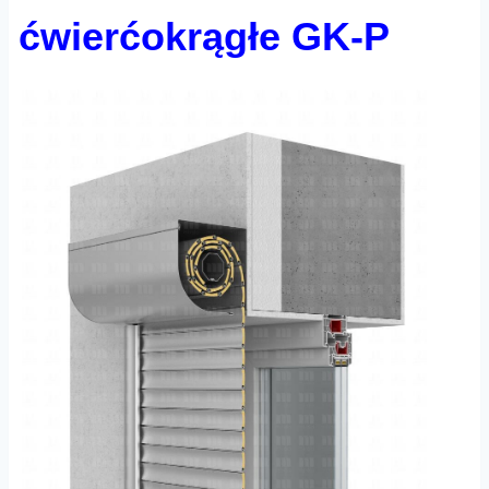
ćwierćokrągłe GK-P