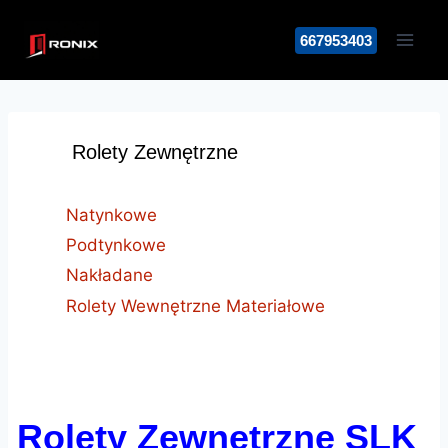
Przejdź
do
667953403
treści
Rolety Zewnętrzne
Natynkowe
Podtynkowe
Nakładane
Rolety Wewnętrzne Materiałowe
Rolety Zewnętrzne SLK