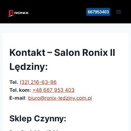
Przejdź
do
667953403
treści
Kontakt – Salon Ronix II
Lędziny:
Tel.
(32) 216-63-96
Tel. kom:
+48 667 953 403
E-mail
:
biuro@ronix-ledziny.com.pl
Sklep Czynny: