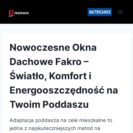
Przejdź
do
667953403
treści
Nowoczesne Okna
Dachowe Fakro –
Światło, Komfort i
Energooszczędność na
Twoim Poddaszu
Adaptacja poddasza na cele mieszkalne to
jedna z najskuteczniejszych metod na